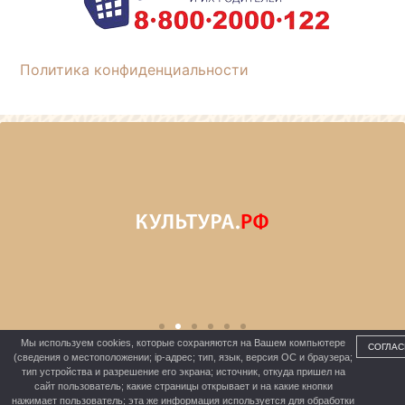
Политика конфиденциальности
Мы используем cookies, которые сохраняются на Вашем компьютере
СОГЛАС
(сведения о местоположении; ip-адрес; тип, язык, версия ОС и браузера;
тип устройства и разрешение его экрана; источник, откуда пришел на
сайт пользователь; какие страницы открывает и на какие кнопки
МБУК «ШЕРБАКУЛЬСКАЯ ЦКС»
нажимает пользователь; эта же информация используется для обработки