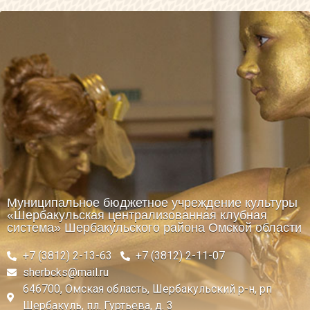
Муниципальное бюджетное учреждение культуры
«Шербакульская централизованная клубная
система» Шербакульского района Омской области
+7 (3812) 2-13-63
+7 (3812) 2-11-07
sherbcks@mail.ru
646700, Омская область, Шербакульский р-н, рп
Шербакуль, пл. Гуртьева, д. 3