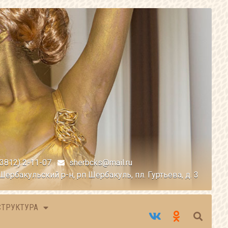
(3812) 2-11-07
sherbcks@mail.ru
Шербакульский р-н, рп Шербакуль, пл. Гуртьева, д. 3
СТРУКТУРА