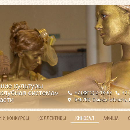
ние культуры
клубная система»
+7 (3812) 2-13-63
+7 
асти
646700, Омская область, 
И И КОНКУРСЫ
КОЛЛЕКТИВЫ
КИНОЗАЛ
АФИША