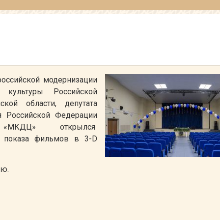
российской модернизации
 культуры Российской
кой области, депутата
я Российской Федерации
К «МКДЦ» открылся
 показа фильмов в 3-D
лю.