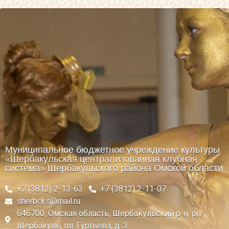
Муниципальное бюджетное учреждение культуры
«Шербакульская централизованная клубная
система» Шербакульского района Омской области
+7 (3812) 2-13-63
+7 (3812) 2-11-07
sherbcks@mail.ru
646700, Омская область, Шербакульский р-н, рп
Шербакуль, пл. Гуртьева, д. 3