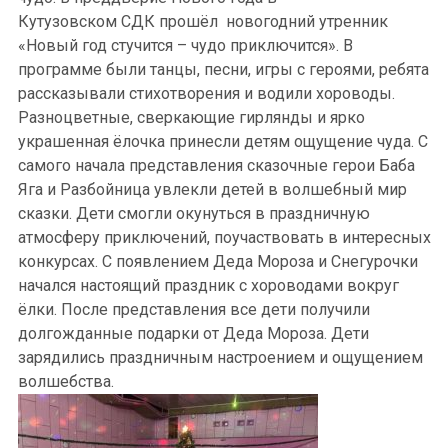
Кутузовском
СДК
прошёл
новогодний
утренник
«Новый год стучится – чудо приключится»
.
В
программе были танцы, песни, игры с героями, ребята
рассказывали стихотворения и водили хороводы.
Разноцветные, сверкающие гирлянды и ярко
украшенная ёлочка принесли детям ощущение чуда. С
самого начала представления с
казочные герои Баба
Яга и Разбойница
увлекли детей в волшебный мир
сказки. Дети смогли окунуться в праздничную
атмосферу приключений, поучаствовать в интересных
конкурсах.
С появлением Деда Мороза и Снегурочки
начался настоящи
й праздник с
хороводами вокруг
ёлки. После представления все дети получили
долгожданные подарки от Деда Мороза. Дети
зарядились праздничным настроением и ощущением
волшебства.