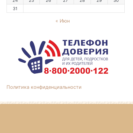
24
25
26
27
28
29
30
31
« Июн
Политика конфиденциальности