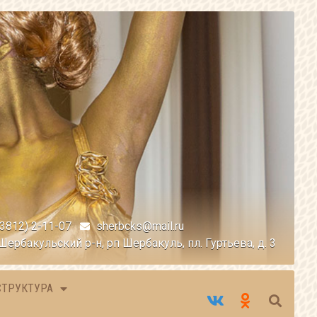
(3812) 2-11-07
sherbcks@mail.ru
Шербакульский р-н, рп Шербакуль, пл. Гуртьева, д. 3
СТРУКТУРА