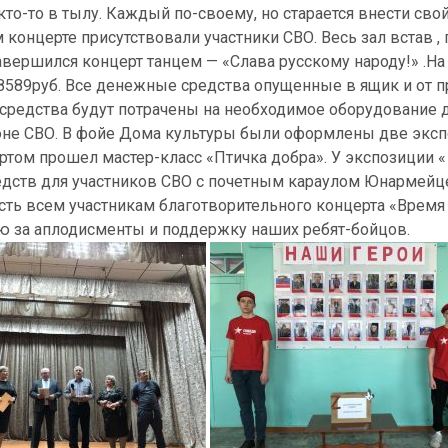
 кто-то в тылу. Каждый по-своему, но старается внести сво
онцерте присутствовали участники СВО. Весь зал встав , 
авершился концерт танцем — «Слава русскому народу!» .На
8589руб. Все денежные средства опущенные в ящик и от 
 средства будут потрачены на необходимое оборудование 
оне СВО. В фойе Дома культуры были оформлены две эксп
ертом прошел мастер-класс «Птичка добра». У экспозиции 
редств для участников СВО с почетным караулом Юнармейц
ть всем участникам благотворительного концерта «Время
ю за аплодисменты и поддержку наших ребят-бойцов.