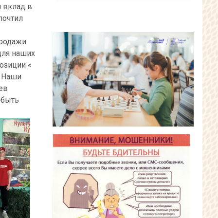
й вклад в
почтил
продажи
для наших
озиции «
« Наши
ев
 быть