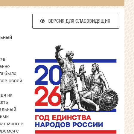
ВЕРСИЯ ДЛЯ СЛАБОВИДЯЩИХ
льный
е»в
енно
та было
сов своей
идя на
жать
тельный
шими
чат многое
оремся с