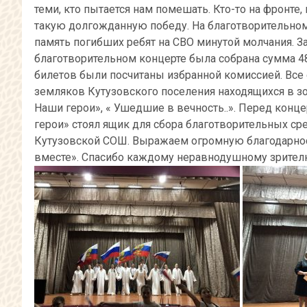
теми, кто пытается нам помешать. Кто-то на фронте,
такую долгожданную победу. На благотворительном к
память погибших ребят на СВО минутой молчания. З
благотворительном концерте была собрана сумма 4
билетов были посчитаны избранной комиссией. Все
земляков Кутузовского поселения находящихся в з
Наши герои», « Ушедшие в вечность..». Перед конц
герои» стоял ящик для сбора благотворительных с
Кутузовской СОШ. Выражаем огромную благодарнос
вместе». Спасибо каждому неравнодушному зрител