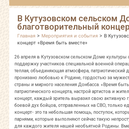
В Кутузовском сельском Д
благотворительный концер
Главная
>
Мероприятия и события
>
В Кутузов
концерт «Время быть вместе»
26 апреля в Кутузовском сельском Доме культуры 
поддержку участников специальной военной операц
теплая, объединяющая атмосфера, патриотический д
пронизано любовью к Родине, гордостью за мужест
страны и мирного населения Донбасса. «Время быть
патриотического концерта, настрой артистов и жите
концерт, каждый зритель выразил свою активную 
боевой дух бойцов, отправленных на СВО, только
концерт- это та небольшая помощь, поступок, кот
парнями, которые выполняют сейчас такую непросту
для каждого жителя нашей необъятной Родины. Вме