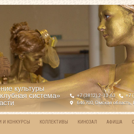
ние культуры
клубная система»
+7 (3812) 2-13-63
+7 
асти
646700, Омская область, 
И И КОНКУРСЫ
КОЛЛЕКТИВЫ
КИНОЗАЛ
АФИША