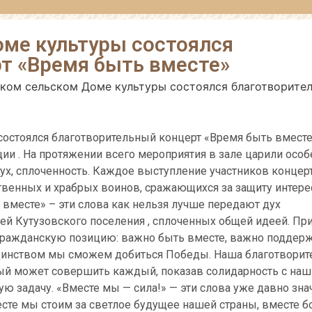
оме культуры состоялся
т «Время быть вместе»
ском сельском Доме культуры состоялся благотворите
состоялся благотворительный концерт «Время быть вмест
ии . На протяжении всего мероприятия в зале царили особ
ух, сплоченность. Каждое выступление участников концер
венных и храбрых воинов, сражающихся за защиту интере
 вместе» – эти слова как нельзя лучше передают дух
лей Кутузовского поселения , сплоченных общей идеей. Пр
гражданскую позицию: важно быть вместе, важно поддер
 единством мы сможем добиться Победы. Наша благотвори
орый может совершить каждый, показав солидарность с на
ю задачу. «Вместе мы — сила!» — эти слова уже давно зна
сте мы стоим за светлое будущее нашей страны, вместе б