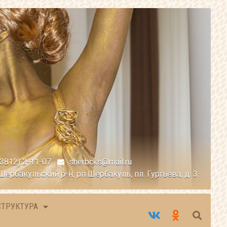
(3812) 2-11-07
sherbcks@mail.ru
Шербакульский р-н, рп Шербакуль, пл. Гуртьева, д. 3
СТРУКТУРА