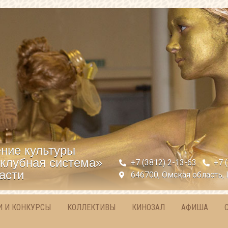
ние культуры
клубная система»
+7 (3812) 2-13-63
+7 
асти
646700, Омская область, 
И И КОНКУРСЫ
КОЛЛЕКТИВЫ
КИНОЗАЛ
АФИША