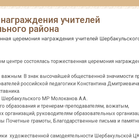
награждения учителей
ьного района
нная церемония награждения учителей Шербакульског
ом центре состоялась торжественная церемония награжден
но важным. В знак высочайшей общественной значимости 
нователей российской педагогики Константина Дмитриевич
ставника.
а Шербакульского МР Молоканов А.А..
ого образования и тренерам-преподавателям, вожатым,
х организаций, руководителям образовательных организа
ны Почетные грамоты, Благодарственные письма и памят
тники художественной самодеятельности Шербакульской ЦК