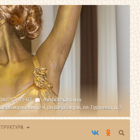
(3812) 2-11-07
sherbcks@mail.ru
Шербакульский р-н, рп Шербакуль, пл. Гуртьева, д. 3
СТРУКТУРА