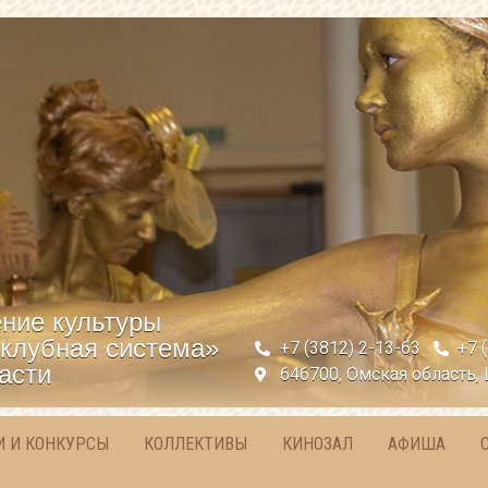
ние культуры
клубная система»
+7 (3812) 2-13-63
+7 
асти
646700, Омская область, 
И И КОНКУРСЫ
КОЛЛЕКТИВЫ
КИНОЗАЛ
АФИША