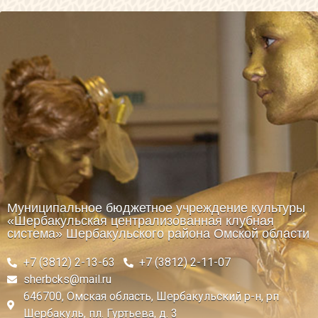
Муниципальное бюджетное учреждение культуры
«Шербакульская централизованная клубная
система» Шербакульского района Омской области
+7 (3812) 2-13-63
+7 (3812) 2-11-07
sherbcks@mail.ru
646700, Омская область, Шербакульский р-н, рп
Шербакуль, пл. Гуртьева, д. 3