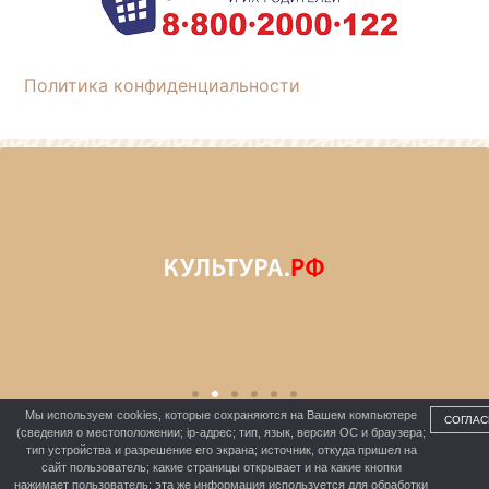
Политика конфиденциальности
Мы используем cookies, которые сохраняются на Вашем компьютере
СОГЛАС
(сведения о местоположении; ip-адрес; тип, язык, версия ОС и браузера;
тип устройства и разрешение его экрана; источник, откуда пришел на
сайт пользователь; какие страницы открывает и на какие кнопки
МБУК «ШЕРБАКУЛЬСКАЯ ЦКС»
нажимает пользователь; эта же информация используется для обработки