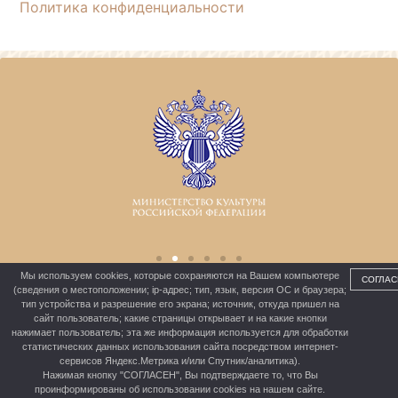
Политика конфиденциальности
Мы используем cookies, которые сохраняются на Вашем компьютере
СОГЛАС
(сведения о местоположении; ip-адрес; тип, язык, версия ОС и браузера;
тип устройства и разрешение его экрана; источник, откуда пришел на
сайт пользователь; какие страницы открывает и на какие кнопки
МБУК «ШЕРБАКУЛЬСКАЯ ЦКС»
нажимает пользователь; эта же информация используется для обработки
статистических данных использования сайта посредством интернет-
сервисов Яндекс.Метрика и/или Спутник/аналитика).
Нажимая кнопку "СОГЛАСЕН", Вы подтверждаете то, что Вы
проинформированы об использовании cookies на нашем сайте.