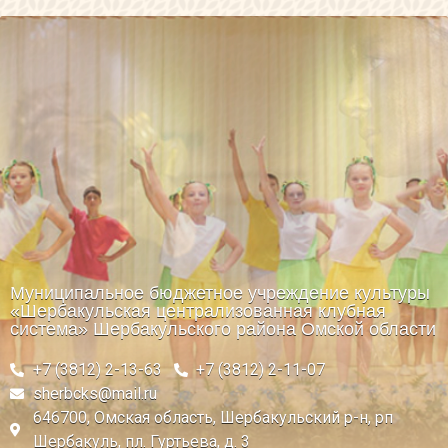
Муниципальное бюджетное учреждение культуры
«Шербакульская централизованная клубная
система» Шербакульского района Омской области
+7 (3812) 2-13-63
+7 (3812) 2-11-07
sherbcks@mail.ru
646700, Омская область, Шербакульский р-н, рп
Шербакуль, пл. Гуртьева, д. 3