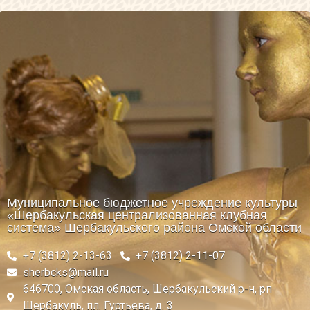
Муниципальное бюджетное учреждение культуры
«Шербакульская централизованная клубная
система» Шербакульского района Омской области
+7 (3812) 2-13-63
+7 (3812) 2-11-07
sherbcks@mail.ru
646700, Омская область, Шербакульский р-н, рп
Шербакуль, пл. Гуртьева, д. 3