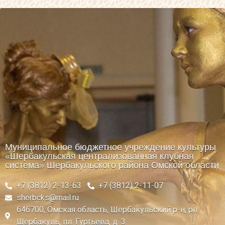
Муниципальное бюджетное учреждение культуры
«Шербакульская централизованная клубная
система» Шербакульского района Омской области
+7 (3812) 2-13-63
+7 (3812) 2-11-07
sherbcks@mail.ru
646700, Омская область, Шербакульский р-н, рп
Шербакуль, пл. Гуртьева, д. 3