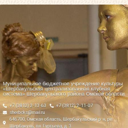
Муниципальное бюджетное учреждение культуры
«Шербакульская централизованная клубная
система» Шербакульского района Омской области
+7 (3812) 2-13-63
+7 (3812) 2-11-07
sherbcks@mail.ru
646700, Омская область, Шербакульский р-н, рп
Шербакуль, пл. Гуртьева, д. 3