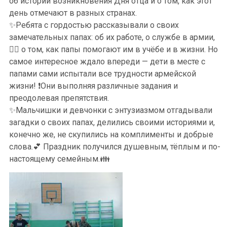
об истории возникновения Дня отца и о том, как этот
день отмечают в разных странах.
✨Ребята с гордостью рассказывали о своих
замечательных папах: об их работе, о службе в армии,
👮‍♂ о том, как папы помогают им в учёбе и в жизни. Но
самое интересное ждало впереди — дети в месте с
папами сами испытали все трудности армейской
жизни! ❗Они выполняя различные задания и
преодолевая препятствия.
✨Мальчишки и девчонки с энтузиазмом отгадывали
загадки о своих папах, делились своими историями и,
конечно же, не скупились на комплименты и добрые
слова.💕 Праздник получился душевным, тёплым и по-
настоящему семейным.👪