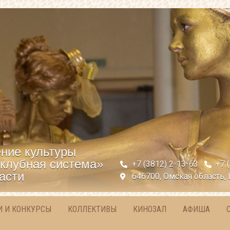
ние культуры
клубная система»
+7 (3812) 2-13-63
+7 
асти
646700, Омская область, 
И И КОНКУРСЫ
КОЛЛЕКТИВЫ
КИНОЗАЛ
АФИША