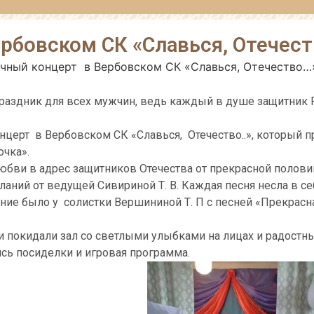
рбовском СК «Славься, Отечес
чный концерт в Вербовском СК «Славься, Отечество…
 праздник для всех мужчин, ведь каждый в душе защитник
церт в Вербовском СК «Славься, Отечество..», который п
очка».
юбви в адрес защитников Отечества от прекрасной полови
ний от ведущей Сивириной Т. В. Каждая песня несла в се
ние было у солистки Вершининой Т. П с песней «Прекрасн
 покидали зал со светлыми улыбками на лицах и радостн
ись посиделки и игровая программа.