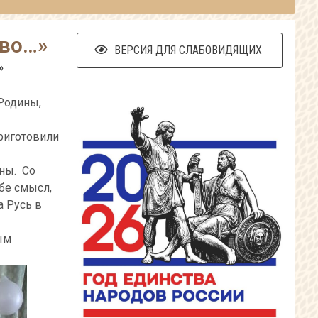
тво…»
ВЕРСИЯ ДЛЯ СЛАБОВИДЯЩИХ
»
 Родины,
риготовили
ны. Со
бе смысл,
а Русь в
ым