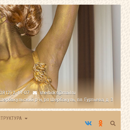
(3812) 2-11-07
sherbcks@mail.ru
Шербакульский р-н, рп Шербакуль, пл. Гуртьева, д. 3
СТРУКТУРА