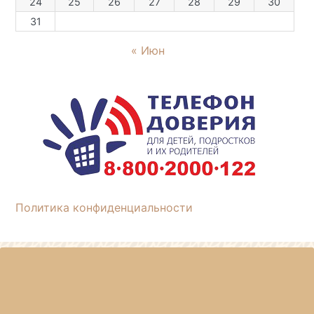
24
25
26
27
28
29
30
31
« Июн
Политика конфиденциальности