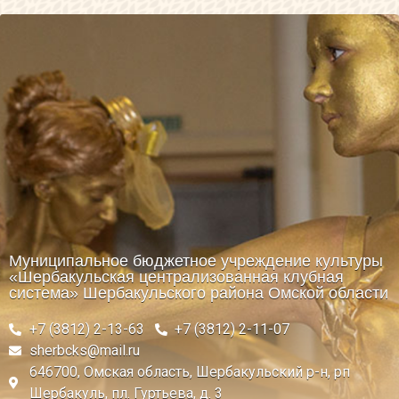
Муниципальное бюджетное учреждение культуры
«Шербакульская централизованная клубная
система» Шербакульского района Омской области
+7 (3812) 2-13-63
+7 (3812) 2-11-07
sherbcks@mail.ru
646700, Омская область, Шербакульский р-н, рп
Шербакуль, пл. Гуртьева, д. 3