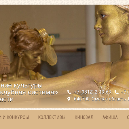
ние культуры
клубная система»
+7 (3812) 2-13-63
+7 
асти
646700, Омская область, 
И И КОНКУРСЫ
КОЛЛЕКТИВЫ
КИНОЗАЛ
АФИША