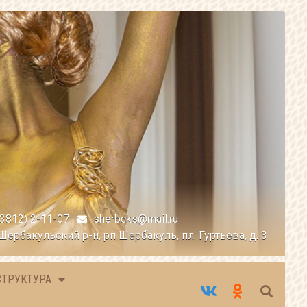
(3812) 2-11-07
sherbcks@mail.ru
Шербакульский р-н, рп Шербакуль, пл. Гуртьева, д. 3
СТРУКТУРА