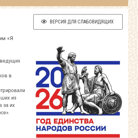
ВЕРСИЯ ДЛЯ СЛАБОВИДЯЩИХ
мм «Я
 ведущих
ков в
стрировали
чших из
 за их
се».