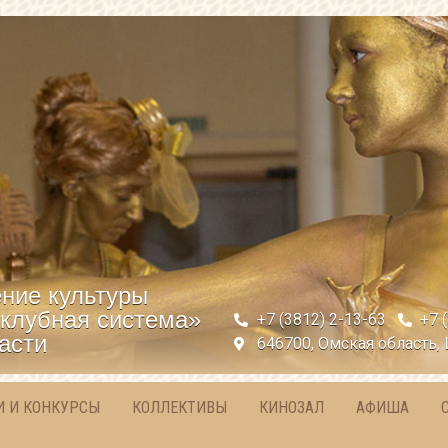
ние культуры
клубная система»
+7 (3812) 2-13-63
+7 
асти
646700, Омская область, 
И И КОНКУРСЫ
КОЛЛЕКТИВЫ
КИНОЗАЛ
АФИША