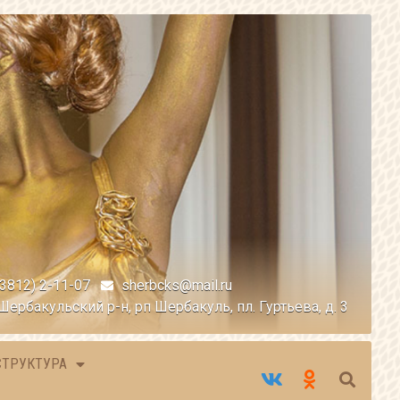
(3812) 2-11-07
sherbcks@mail.ru
Шербакульский р-н, рп Шербакуль, пл. Гуртьева, д. 3
СТРУКТУРА