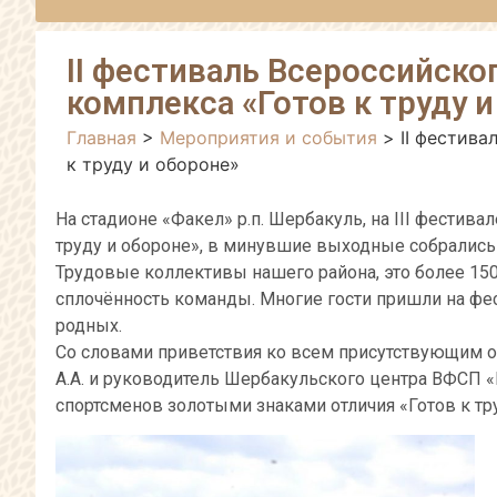
II фестиваль Всероссийско
комплекса «Готов к труду 
Главная
>
Мероприятия и события
>
II фестив
к труду и обороне»
На стадионе «Факел» р.п. Шербакуль, на III фестив
труду и обороне», в минувшие выходные собрались
Трудовые коллективы нашего района, это более 150
сплочённость команды. Многие гости пришли на фес
родных.
Со словами приветствия ко всем присутствующим 
А.А. и руководитель Шербакульского центра ВФСП «
спортсменов золотыми знаками отличия «Готов к тру