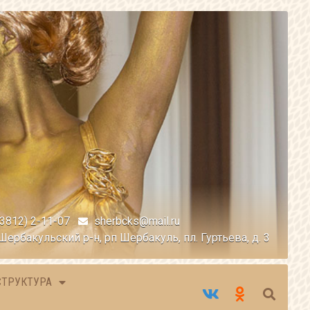
(3812) 2-11-07
sherbcks@mail.ru
Шербакульский р-н, рп Шербакуль, пл. Гуртьева, д. 3
СТРУКТУРА