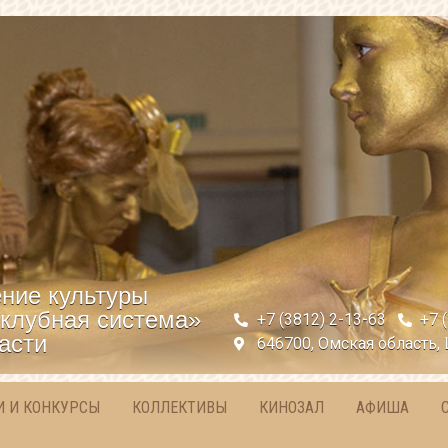
ние культуры
клубная система»
+7 (3812) 2-13-63
+7 
асти
646700, Омская область, 
И И КОНКУРСЫ
КОЛЛЕКТИВЫ
КИНОЗАЛ
АФИША