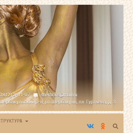
(3812) 2-11-07
sherbcks@mail.ru
Шербакульский р-н, рп Шербакуль, пл. Гуртьева, д. 3
СТРУКТУРА