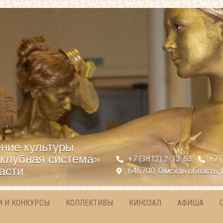
ние культуры
клубная система»
+7 (3812) 2-13-63
+7 
асти
646700, Омская область, 
И И КОНКУРСЫ
КОЛЛЕКТИВЫ
КИНОЗАЛ
АФИША