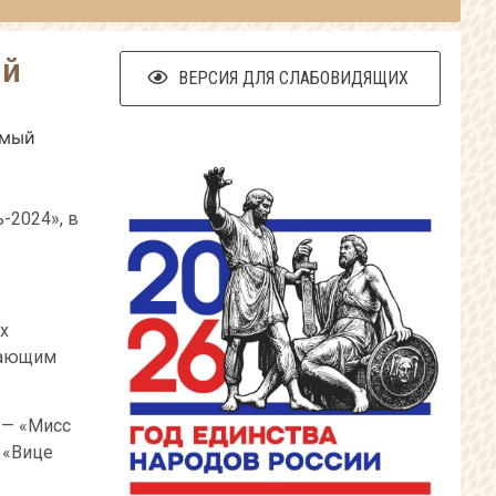
ый
ВЕРСИЯ ДЛЯ СЛАБОВИДЯЩИХ
амый
-2024», в
х
ршающим
 — «Мисс
 «Вице