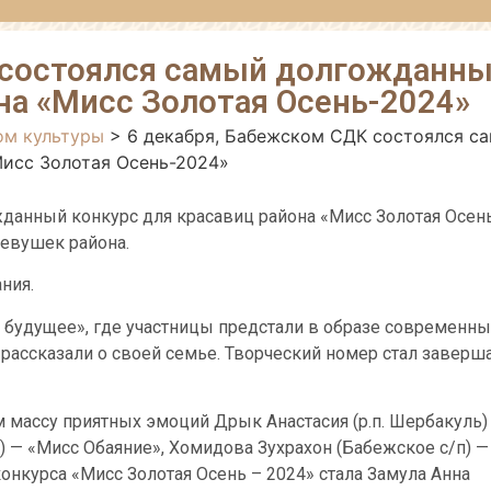
 состоялся самый долгожданн
на «Мисс Золотая Осень-2024»
ом культуры
>
6 декабря, Бабежском СДК состоялся с
Мисс Золотая Осень-2024»
данный конкурс для красавиц района «Мисс Золотая Осень
девушек района.
ния.
 будущее», где участницы предстали в образе современны
» рассказали о своей семье. Творческий номер стал заве
м массу приятных эмоций Дрык Анастасия (р.п. Шербакуль)
) — «Мисс Обаяние», Хомидова Зухрахон (Бабежское с/п) —
онкурса «Мисс Золотая Осень – 2024» стала Замула Анна