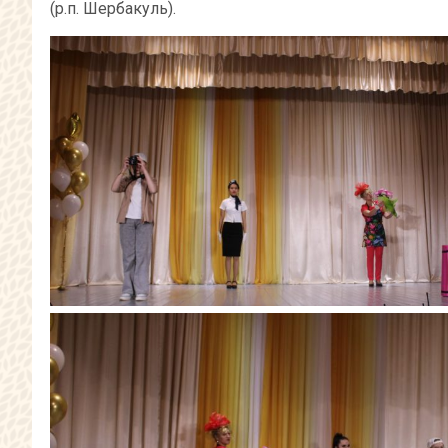
(р.п. Шербакуль).