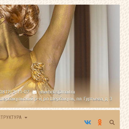
(3812) 2-11-07
sherbcks@mail.ru
Шербакульский р-н, рп Шербакуль, пл. Гуртьева, д. 3
СТРУКТУРА