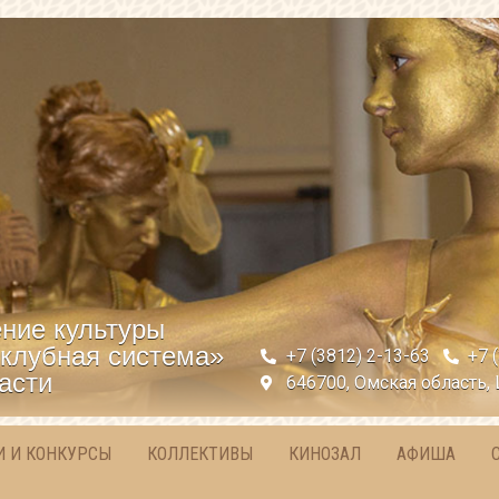
ние культуры
клубная система»
+7 (3812) 2-13-63
+7 
асти
646700, Омская область, 
И И КОНКУРСЫ
КОЛЛЕКТИВЫ
КИНОЗАЛ
АФИША