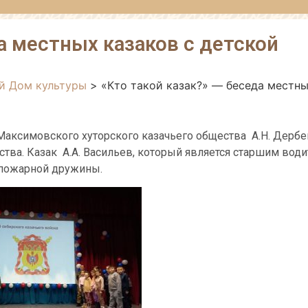
да местных казаков с детской
й Дом культуры
>
«Кто такой казак?» — беседа местн
 Максимовского хуторского казачьего общества А.Н. Дербе
ства. Казак А.А. Васильев, который является старшим вод
 пожарной дружины.