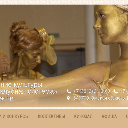
ние культуры
клубная система»
+7 (3812) 2-13-63
+7 
асти
646700, Омская область, 
И И КОНКУРСЫ
КОЛЛЕКТИВЫ
КИНОЗАЛ
АФИША