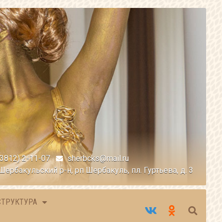
(3812) 2-11-07
sherbcks@mail.ru
Шербакульский р-н, рп Шербакуль, пл. Гуртьева, д. 3
СТРУКТУРА