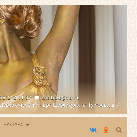
(3812) 2-11-07
sherbcks@mail.ru
Шербакульский р-н, рп Шербакуль, пл. Гуртьева, д. 3
СТРУКТУРА