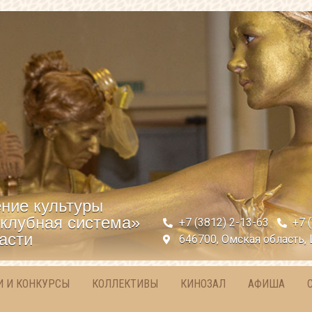
ние культуры
клубная система»
+7 (3812) 2-13-63
+7 
асти
646700, Омская область, 
И И КОНКУРСЫ
КОЛЛЕКТИВЫ
КИНОЗАЛ
АФИША