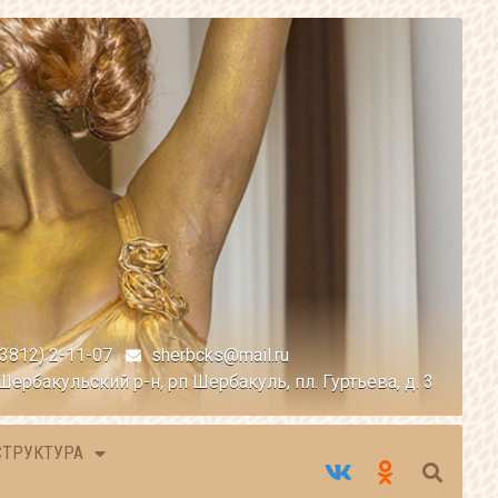
(3812) 2-11-07
sherbcks@mail.ru
Шербакульский р-н, рп Шербакуль, пл. Гуртьева, д. 3
СТРУКТУРА