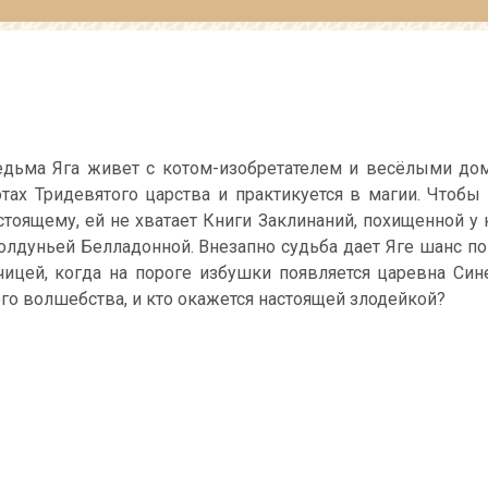
дьма Яга живет с котом-изобретателем и весёлыми д
тах Тридевятого царства и практикуется в магии. Чтобы 
стоящему, ей не хватает Книги Заклинаний, похищенной у 
колдуньей Белладонной. Внезапно судьба дает Яге шанс по
чицей, когда на пороге избушки появляется царевна Сине
ого волшебства, и кто окажется настоящей злодейкой?