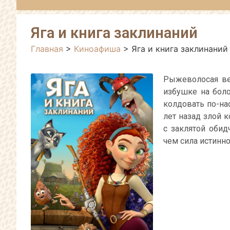
Яга и книга заклинаний
Главная
>
Киноафиша
>
Яга и книга заклинаний
Рыжеволосая ве
избушке на боло
колдовать по-на
лет назад злой 
с заклятой обид
чем сила истинн