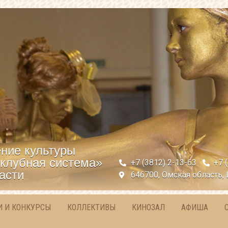
ние культуры
клубная система»
+7 (3812) 2-13-63
+7 
асти
646700, Омская область, 
И И КОНКУРСЫ
КОЛЛЕКТИВЫ
КИНОЗАЛ
АФИША