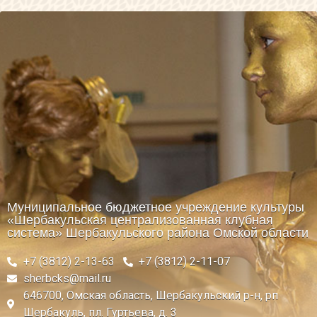
Муниципальное бюджетное учреждение культуры
«Шербакульская централизованная клубная
система» Шербакульского района Омской области
+7 (3812) 2-13-63
+7 (3812) 2-11-07
sherbcks@mail.ru
646700, Омская область, Шербакульский р-н, рп
Шербакуль, пл. Гуртьева, д. 3