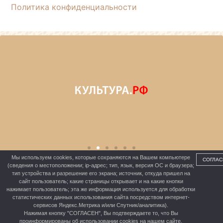
Политика конфиденциальности
Мы используем cookies, которые сохраняются на Вашем компьютере
СОГЛАС
(сведения о местоположении; ip-адрес; тип, язык, версия ОС и браузера;
тип устройства и разрешение его экрана; источник, откуда пришел на
сайт пользователь; какие страницы открывает и на какие кнопки
МБУК «ШЕРБАКУЛЬСКАЯ ЦКС»
нажимает пользователь; эта же информация используется для обработки
статистических данных использования сайта посредством интернет-
сервисов Яндекс.Метрика и/или Спутник/аналитика).
Нажимая кнопку "СОГЛАСЕН", Вы подтверждаете то, что Вы
проинформированы об использовании cookies на нашем сайте.