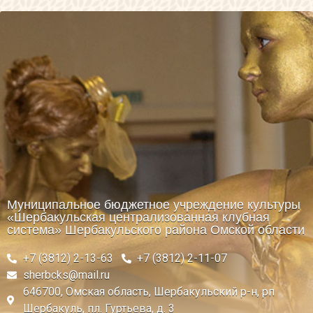
Муниципальное бюджетное учреждение культуры
«Шербакульская централизованная клубная
система» Шербакульского района Омской области
+7 (3812) 2-13-63
+7 (3812) 2-11-07
sherbcks@mail.ru
646700, Омская область, Шербакульский р-н, рп
Шербакуль, пл. Гуртьева, д. 3