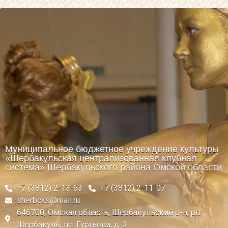
Муниципальное бюджетное учреждение культуры
«Шербакульская централизованная клубная
система» Шербакульского района Омской области
+7 (3812) 2-13-63
+7 (3812) 2-11-07
sherbcks@mail.ru
646700, Омская область, Шербакульский р-н, рп
Шербакуль, пл. Гуртьева, д. 3